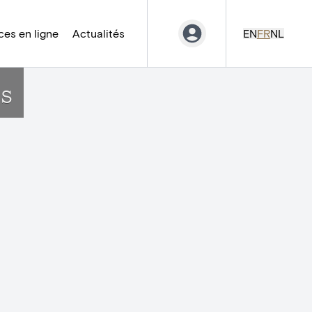
es en ligne
Actualités
EN
FR
NL
rs