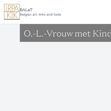
Aller au contenu principal
BALaT
Belgian art, links and tools
O.-L.-Vrouw met Kind