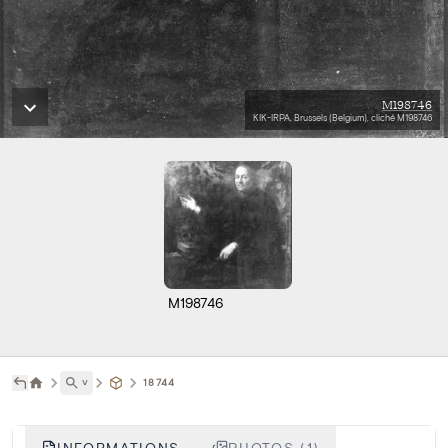
M198746
KIK-IRPA, Brussels (Belgium), cliché M198746
M198746
˅
18744
INFORMATIONS
PHOTOS (1)