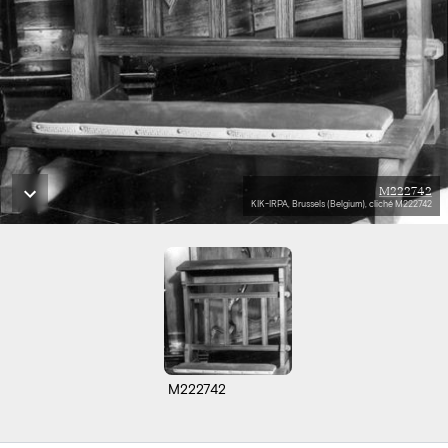
M222742
KIK-IRPA, Brussels (Belgium), cliché M222742
M222742