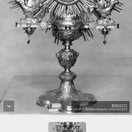
B004222
KIK-IRPA, Brussels (Belgium), cliché B004222