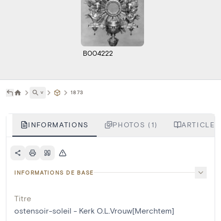
B004222
˅
1873
INFORMATIONS
PHOTOS (1)
ARTICLES
INFORMATIONS DE BASE
Titre
ostensoir-soleil - Kerk O.L.Vrouw[Merchtem]