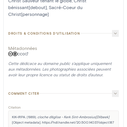
Christ Sauveur tenant le globe
,
Christ
bénissant[debout]
,
Sacré-Coeur du
Christ[personnage]
DROITS & CONDITIONS D'UTILISATION
Métadonnées
CC0
Cette dédicace au domaine public s'applique uniquement
aux métadonnées. Les photographies associées peuvent
avoir leur propre licence ou statut de droits d'auteur.
COMMENT CITER
Citation
KIK-IRPA. (1989). 
cloche d'église - Kerk Sint-Ambrosius[Dilbeek]
[Object metadata]. https://hdl.handle.net/20.500.14037/object.187