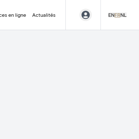
es en ligne
Actualités
EN
FR
NL