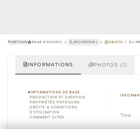
RETOUR
PAGE D'ACCUEIL
RECHERCHE
˅
OBJETS
O.L.V
INFORMATIONS
PHOTOS (1)
INFORMATIONS DE BASE
INFORMA
PRODUCTION ET DATATION
PROPRIÉTÉS PHYSIQUES
DROITS & CONDITIONS
D'UTILISATION
Titre
COMMENT CITER
Numéro 
0/50 photos
SÉLECTION À COMPARER