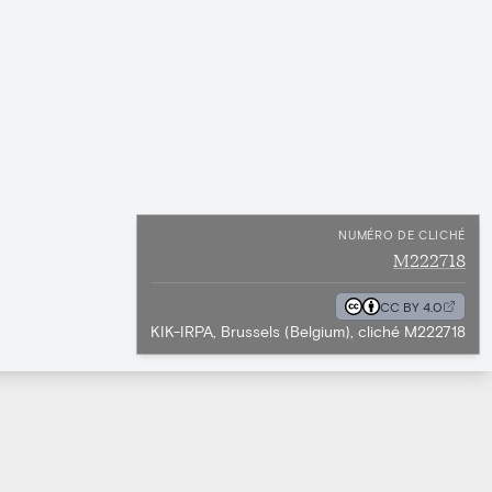
NUMÉRO DE CLICHÉ
M222718
CC BY 4.0
KIK-IRPA, Brussels (Belgium), cliché M222718