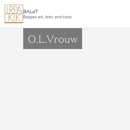
Aller au contenu principal
BALaT
Belgian art, links and tools
O.L.Vrouw