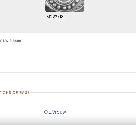
M222718
ROUW (18688)
TIONS DE BASE
O.L.Vrouw
d'objet
18688