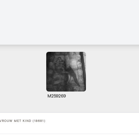
M259269
-VROUW MET KIND (18681)