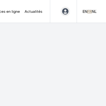
es en ligne
Actualités
EN
FR
NL