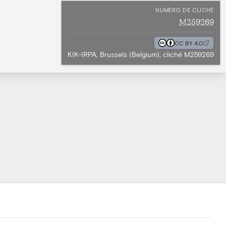
NUMÉRO DE CLICHÉ
M259269
CC BY 4.0
KIK-IRPA, Brussels (Belgium), cliché M259269