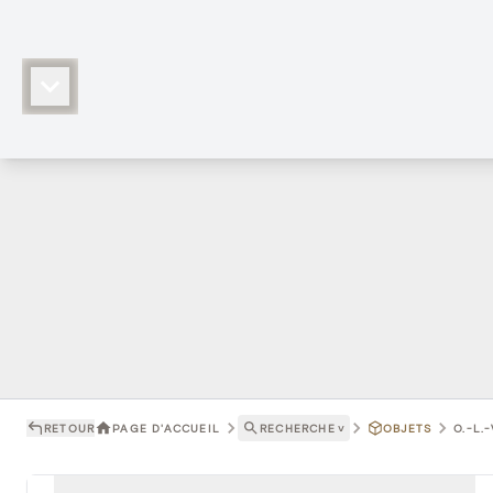
RETOUR
PAGE D'ACCUEIL
RECHERCHE
˅
OBJETS
O.-L.