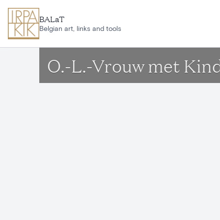
Aller au contenu principal
BALaT
Belgian art, links and tools
O.-L.-Vrouw met Kin