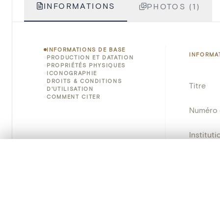
INFORMATIONS
PHOTOS (1)
INFORMATIONS DE BASE
INFORMA
PRODUCTION ET DATATION
PROPRIÉTÉS PHYSIQUES
ICONOGRAPHIE
DROITS & CONDITIONS
Titre
D'UTILISATION
COMMENT CITER
Numéro 
Instituti
0/50 photos
SÉLECTION À COMPARER
Lieu
Alignez vos images pour les comparer côte à cô
Vous pouvez rouvrir cette sélection à tout moment via « 
Nom d'o
Persisten
Votre sélection à comparer es