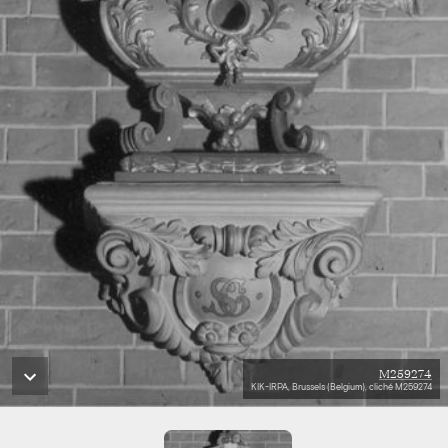
M259274
KIK-IRPA, Brussels (Belgium), cliché M259274