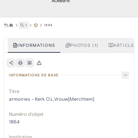
A066976
˅
1864
INFORMATIONS
PHOTOS (1)
ARTICLES
INFORMATIONS DE BASE
Titre
armoiries - Kerk O.L.Vrouw[Merchtem]
Numéro d'objet
1864
Institution