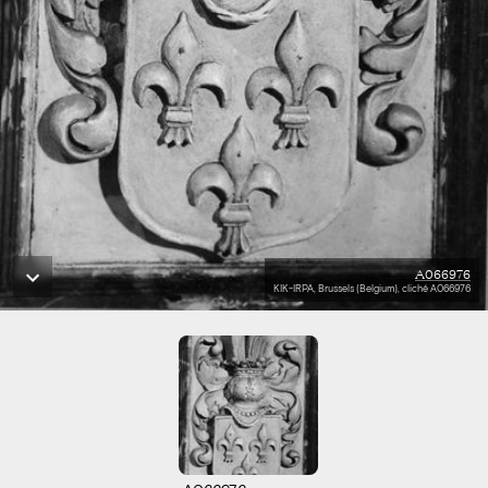
A066976
KIK-IRPA, Brussels (Belgium), cliché A066976