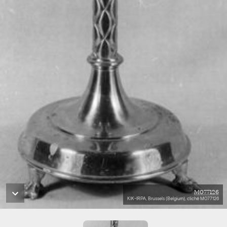
M077126
KIK-IRPA, Brussels (Belgium), cliché M077126