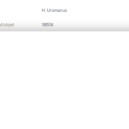
H. Ursmarus
d'objet
18574
on
Kerk Sint-Ursmarus[Zegelsem]
te, en superposition ou avec un rideau coulissant — avec zoom et dép
Zegelsem
Ma sélection » dans le menu.
bjet
autel latéral
,
autel-portique
t vide. Ajoutez des photos depuis les résultats de recherche ou les p
t identifier
hdl:20.500.14037/object.18574
ION ET DATATION