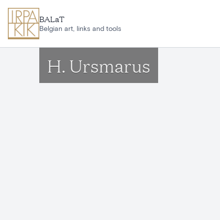
Aller au contenu principal
BALaT
Belgian art, links and tools
H. Ursmarus