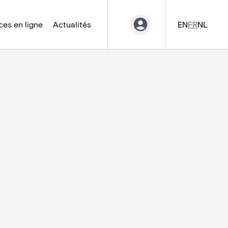
es en ligne
Actualités
EN
FR
NL