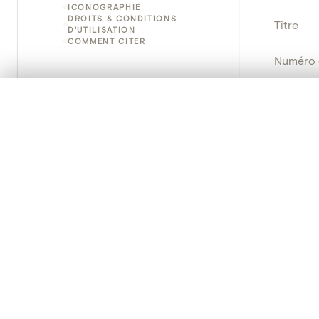
ICONOGRAPHIE
DROITS & CONDITIONS
Titre
D'UTILISATION
COMMENT CITER
Numéro 
Instituti
0/50 photos
SÉLECTION À COMPARER
Alignez vos images pour les comparer côte à cô
Lieu
Vous pouvez rouvrir cette sélection à tout moment via « 
Nom d'o
Votre sélection à comparer es
Persisten
Tout effacer
PRODUCT