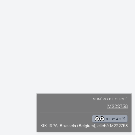
NUMÉRO DE CLICHÉ
M222758
CC BY 4.0
KIK-IRPA, Brussels (Belgium), cliché M222758