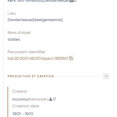
Kerk Sint-Amands[Denderleeuw]
Lieu
Denderleeuw[deelgemeente]
Nom d'objet
stalles
Persistent identifier
hdl:20.500.14037/object.18555
PRODUCTION ET DATATION
Creator
inconnu
(
menuisier
)
Creation date
1901 - 1910