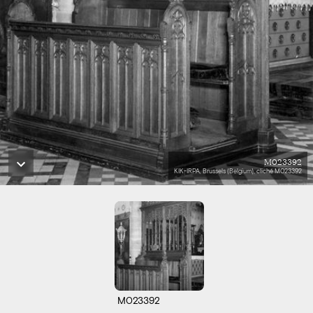
M023392
KIK-IRPA, Brussels (Belgium), cliché M023392
M023392