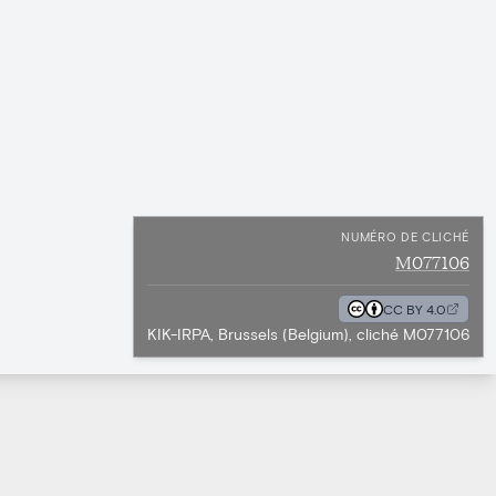
NUMÉRO DE CLICHÉ
M077106
CC BY 4.0
KIK-IRPA, Brussels (Belgium), cliché M077106