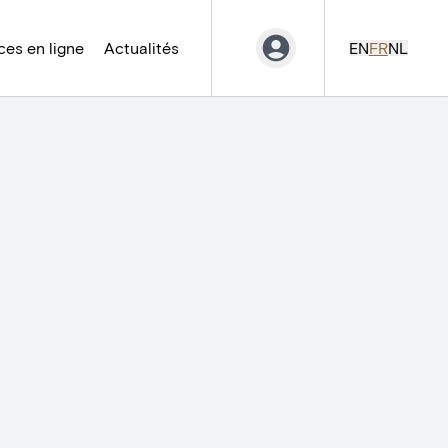
es en ligne
Actualités
EN
FR
NL