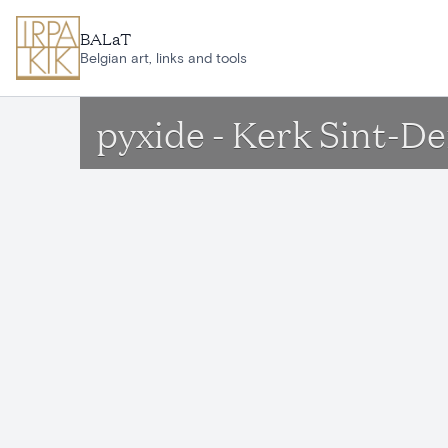
Aller au contenu principal
BALaT
Belgian art, links and tools
pyxide - Kerk Sint-D