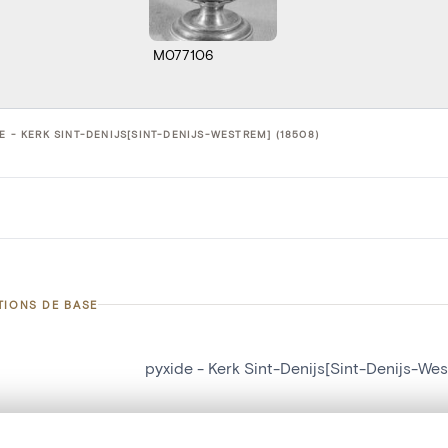
M077106
E - KERK SINT-DENIJS[SINT-DENIJS-WESTREM] (18508)
TIONS DE BASE
pyxide - Kerk Sint-Denijs[Sint-Denijs-We
d'objet
18508