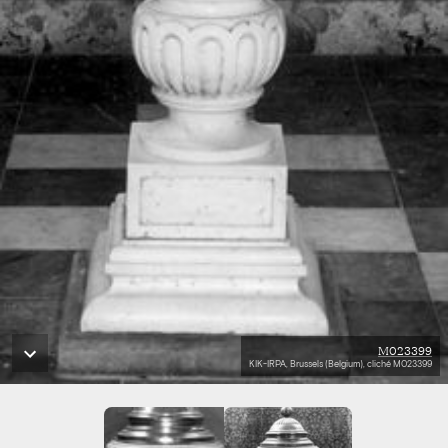
M023399
KIK-IRPA, Brussels (Belgium), cliché M023399