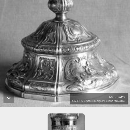
M023409
KIK-IRPA, Brussels (Belgium), cliché M023409