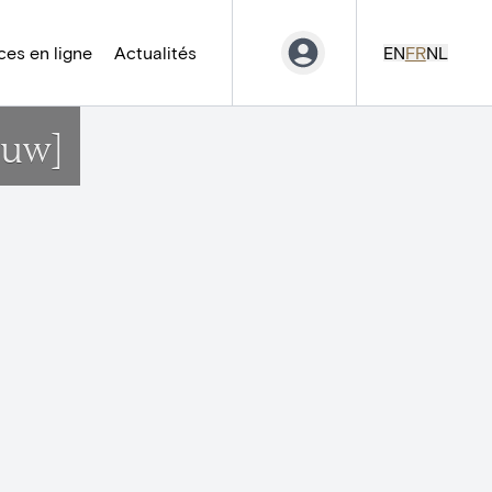
es en ligne
Actualités
EN
FR
NL
euw]