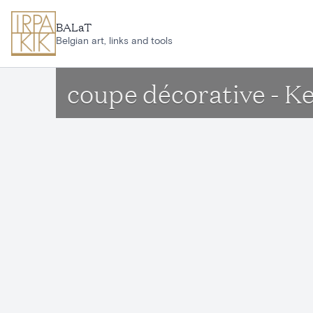
Aller au contenu principal
BALaT
Belgian art, links and tools
coupe décorative - 