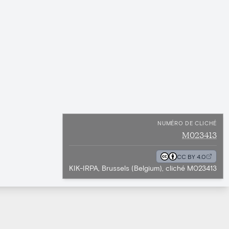
NUMÉRO DE CLICHÉ
M023413
CC BY 4.0
KIK-IRPA, Brussels (Belgium), cliché M023413