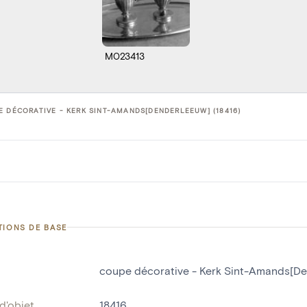
M023413
 DÉCORATIVE - KERK SINT-AMANDS[DENDERLEEUW] (18416)
TIONS DE BASE
coupe décorative - Kerk Sint-Amands[D
d'objet
18416