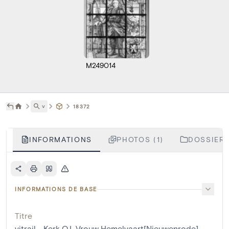
M249014
˅
18372
INFORMATIONS
PHOTOS (1)
DOSSIERS
INFORMATIONS DE BASE
Titre
vitrail - Kerk O.L.Vrouw Hemelvaart[Nieuwenrode]