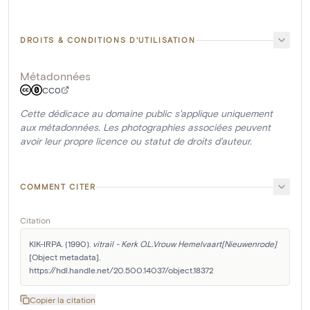
DROITS & CONDITIONS D'UTILISATION
Métadonnées
CC0
Cette dédicace au domaine public s'applique uniquement
aux métadonnées. Les photographies associées peuvent
avoir leur propre licence ou statut de droits d'auteur.
COMMENT CITER
Citation
KIK-IRPA. (1990). 
vitrail - Kerk O.L.Vrouw Hemelvaart[Nieuwenrode]
[Object metadata]. 
https://hdl.handle.net/20.500.14037/object.18372
Copier la citation