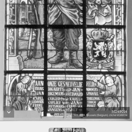
M249014
KIK-IRPA, Brussels (Belgium), cliché M249014