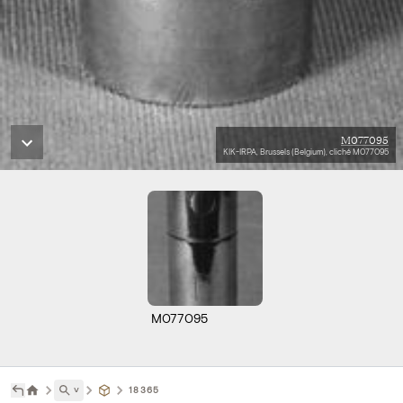
M077095
KIK-IRPA, Brussels (Belgium), cliché M077095
M077095
˅
18365