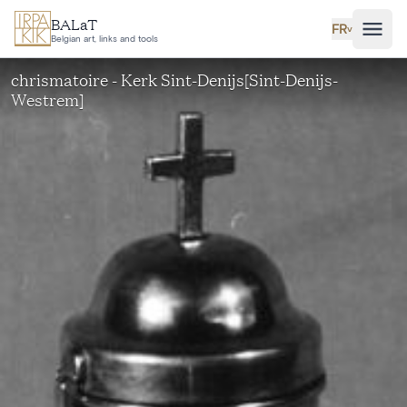
Aller au contenu principal
BALaT
FR
˅
Belgian art, links and tools
chrismatoire - Kerk Sint-Denijs[Sint-Denijs-
Westrem]