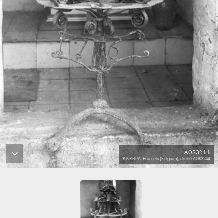
A083244
KIK-IRPA, Brussels (Belgium), cliché A083244