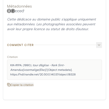
Métadonnées
CC0
Cette dédicace au domaine public s'applique uniquement
aux métadonnées. Les photographies associées peuvent
avoir leur propre licence ou statut de droits d'auteur.
COMMENT CITER
Citation
KIK-IRPA. (1990). 
tour d'église - Kerk Sint-
Amandus[voormalige(Eke)]
 [Object metadata]. 
https://hdl.handle.net/20.500.14037/object.18328
Copier la citation