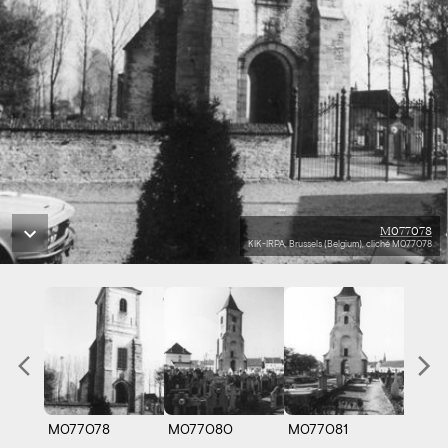
M077078
KIK-IRPA, Brussels (Belgium), cliché M077078
M077078
M077080
M077081