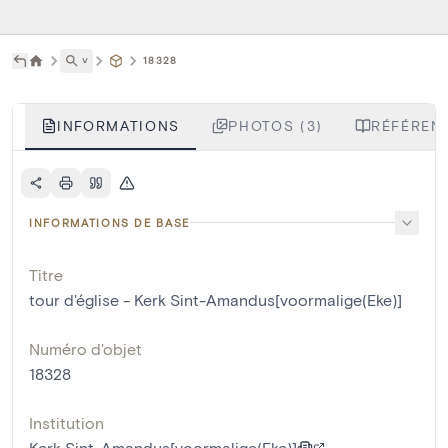
˅
18328
INFORMATIONS
PHOTOS (3)
RÉFÉRENC
INFORMATIONS DE BASE
Titre
tour d'église - Kerk Sint-Amandus[voormalige(Eke)]
Numéro d'objet
18328
Institution
Kerk Sint-Amandus[voormalige(Eke)]