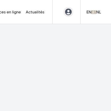
es en ligne
Actualités
EN
FR
NL