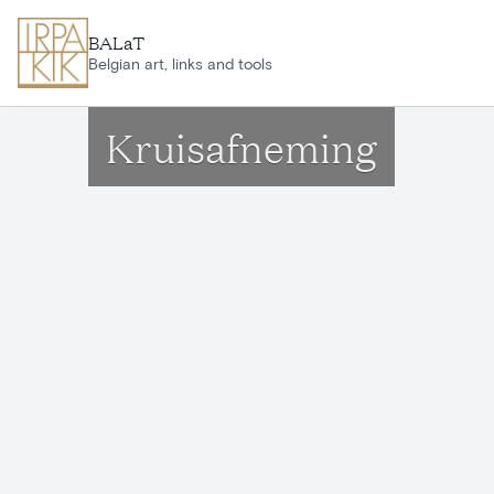
Aller au contenu principal
BALaT
Belgian art, links and tools
Kruisafneming