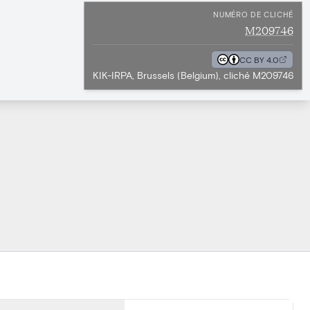
NUMÉRO DE CLICHÉ
M209746
CC BY 4.0
KIK-IRPA, Brussels (Belgium), cliché M209746