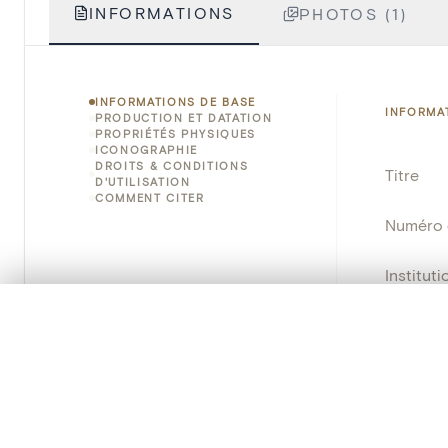
INFORMATIONS
PHOTOS (1)
INFORMATIONS DE BASE
INFORMA
PRODUCTION ET DATATION
PROPRIÉTÉS PHYSIQUES
ICONOGRAPHIE
DROITS & CONDITIONS
Titre
D'UTILISATION
COMMENT CITER
Numéro 
Instituti
0/50 photos
SÉLECTION À COMPARER
Lieu
Alignez vos images pour les comparer côte à cô
Vous pouvez rouvrir cette sélection à tout moment via « 
Emplace
Adresse
Votre sélection à comparer es
Nom d'o