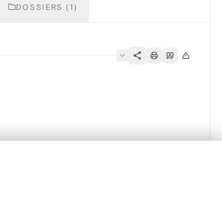
DOSSIERS (1)
lacement synchronisés.
ages de détail pour commencer.