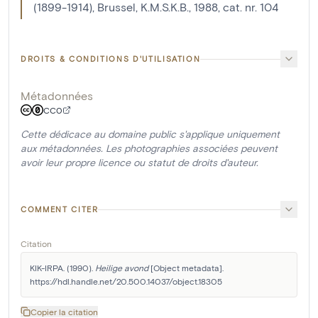
(1899-1914), Brussel, K.M.S.K.B., 1988, cat. nr. 104
DROITS & CONDITIONS D'UTILISATION
Métadonnées
CC0
Cette dédicace au domaine public s'applique uniquement
aux métadonnées. Les photographies associées peuvent
avoir leur propre licence ou statut de droits d'auteur.
COMMENT CITER
Citation
KIK-IRPA. (1990). 
Heilige avond
 [Object metadata]. 
https://hdl.handle.net/20.500.14037/object.18305
Copier la citation