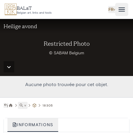
Aller au contenu principal
BALaT
FR
˅
Belgian art, links and tools
Heilige avond
Restricted Photo
© SABAM Belgium
Aucune photo trouvée pour cet objet.
˅
18305
INFORMATIONS