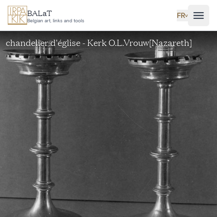
Aller au contenu principal
BALaT
FR
˅
Belgian art, links and tools
chandelier d'église - Kerk O.L.Vrouw[Nazareth]