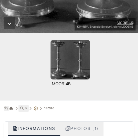
M006145
KIK-IRPA, Brussels (Belgium), cliché M006145
M006145
˅
18286
INFORMATIONS
PHOTOS (1)