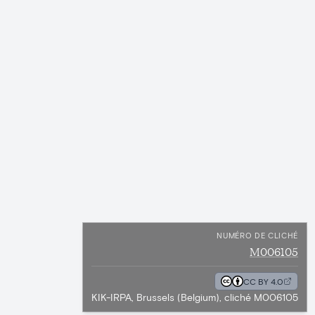
NUMÉRO DE CLICHÉ
M006105
CC BY 4.0
KIK-IRPA, Brussels (Belgium), cliché M006105