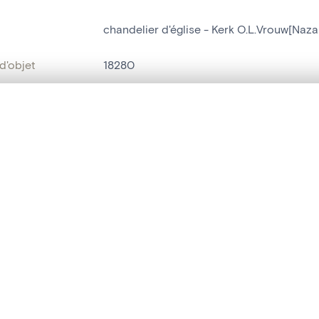
chandelier d'église - Kerk O.L.Vrouw[Naza
d'objet
18280
on
Kerk O.L.Vrouw[Nazareth]
te, en superposition ou avec un rideau coulissant — avec zoom et dép
Nazareth[deelgemeente]
Ma sélection » dans le menu.
bjet
chandelier d'église
t vide. Ajoutez des photos depuis les résultats de recherche ou les p
t identifier
hdl:20.500.14037/object.18280
ION ET DATATION