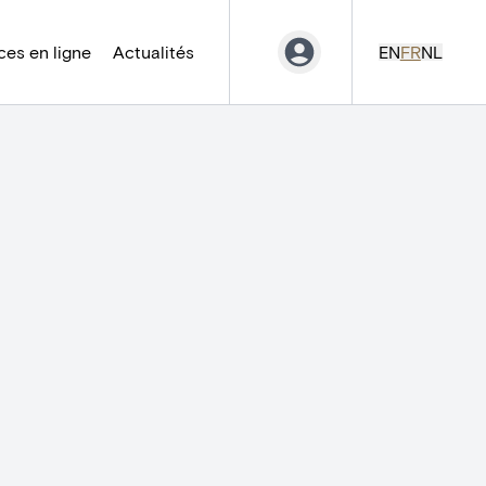
es en ligne
Actualités
EN
FR
NL