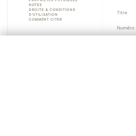
NOTES
DROITS & CONDITIONS
Titre
D'UTILISATION
COMMENT CITER
Numéro 
Instituti
0/50 photos
SÉLECTION À COMPARER
Alignez vos images pour les comparer côte à cô
Lieu
Vous pouvez rouvrir cette sélection à tout moment via « 
Nom d'o
Votre sélection à comparer es
Persisten
Tout effacer
PRODUCT