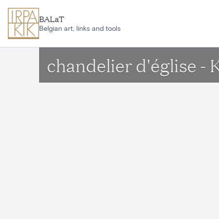
Aller au contenu principal
BALaT
Belgian art, links and tools
chandelier d'église -