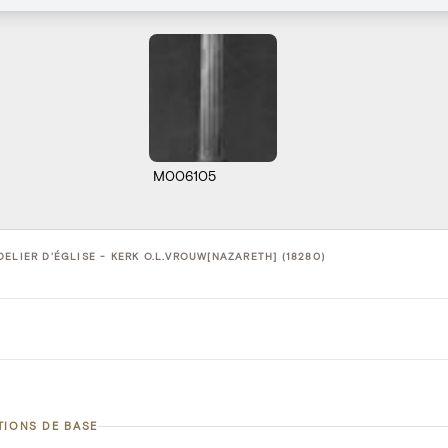
M006105
ELIER D'ÉGLISE - KERK O.L.VROUW[NAZARETH] (18280)
TIONS DE BASE