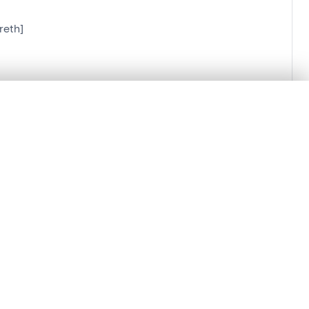
reth]
lacement synchronisés.
ages de détail pour commencer.
Comparer dans la visionneuse avancée