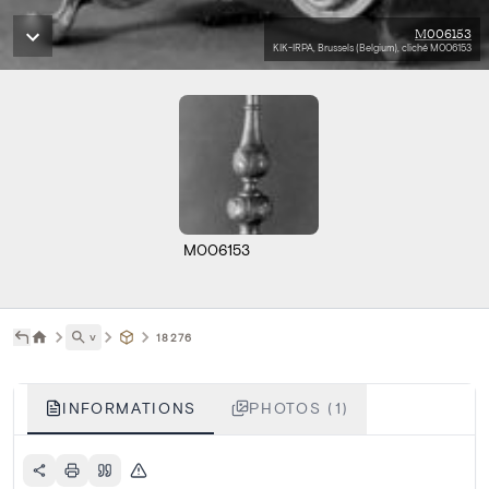
M006153
KIK-IRPA, Brussels (Belgium), cliché M006153
M006153
˅
18276
INFORMATIONS
PHOTOS (1)