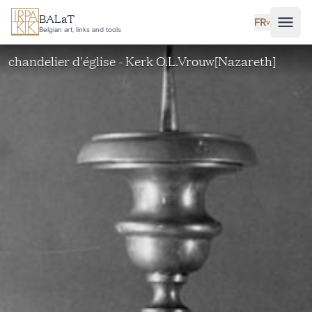
Aller au contenu principal
BALaT
FR
˅
Belgian art, links and tools
chandelier d'église - Kerk O.L.Vrouw[Nazareth]