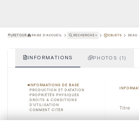
RETOUR
PAGE D'ACCUEIL
RECHERCHE
˅
OBJETS
SEAU 
INFORMATIONS
PHOTOS (1)
INFORMATIONS DE BASE
INFORMA
PRODUCTION ET DATATION
PROPRIÉTÉS PHYSIQUES
DROITS & CONDITIONS
D'UTILISATION
Titre
COMMENT CITER
Numéro 
0/50 photos
SÉLECTION À COMPARER
Instituti