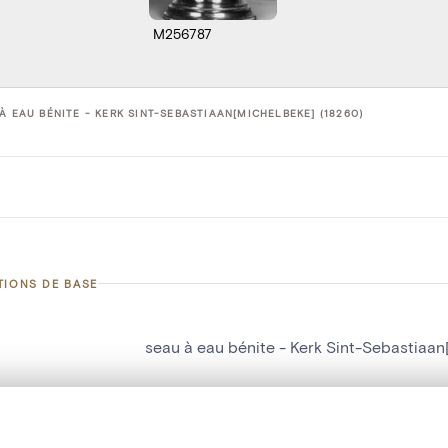
M256787
À EAU BÉNITE - KERK SINT-SEBASTIAAN[MICHELBEKE] (18260)
TIONS DE BASE
seau à eau bénite - Kerk Sint-Sebastiaa
d'objet
18260
on
Kerk Sint-Sebastiaan[Michelbeke]