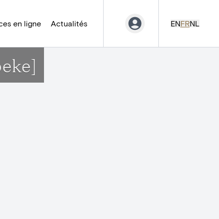
es en ligne
Actualités
EN
FR
NL
beke]