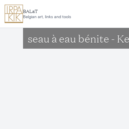
Aller au contenu principal
BALaT
Belgian art, links and tools
seau à eau bénite - 