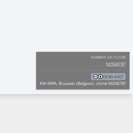
NUMÉRO DE CLICHÉ
M256787
CC BY 4.0
KIK-IRPA, Brussels (Belgium), cliché M256787