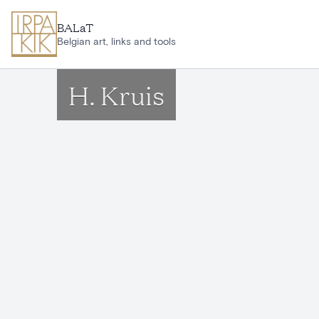
Aller au contenu principal
BALaT
Belgian art, links and tools
H. Kruis