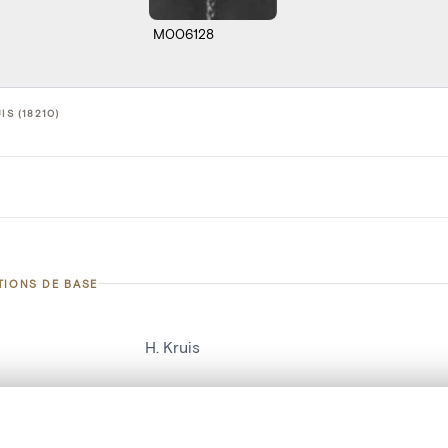
M006128
IS (18210)
TIONS DE BASE
H. Kruis
d'objet
18210
on
Kerk O.L.Vrouw[Nazareth]