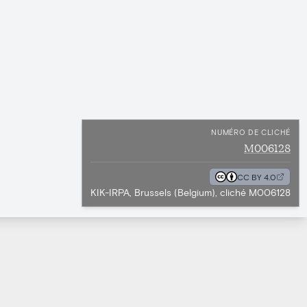
NUMÉRO DE CLICHÉ
M006128
CC BY 4.0
KIK-IRPA, Brussels (Belgium), cliché M006128