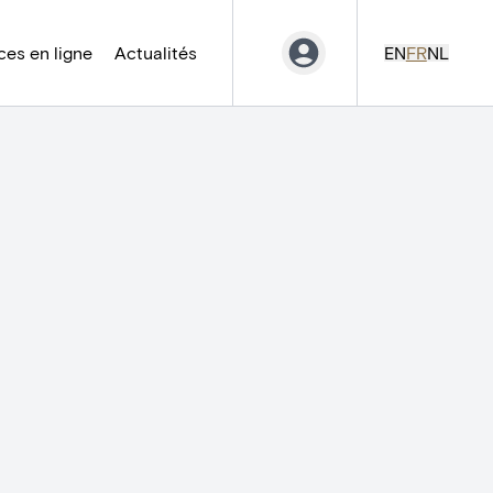
es en ligne
Actualités
EN
FR
NL