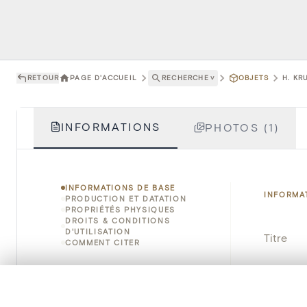
RETOUR
PAGE D'ACCUEIL
RECHERCHE
˅
OBJETS
H. KRU
INFORMATIONS
PHOTOS (1)
INFORMATIONS DE BASE
INFORMA
PRODUCTION ET DATATION
PROPRIÉTÉS PHYSIQUES
DROITS & CONDITIONS
D'UTILISATION
Titre
COMMENT CITER
Numéro 
0/50 photos
SÉLECTION À COMPARER
Instituti