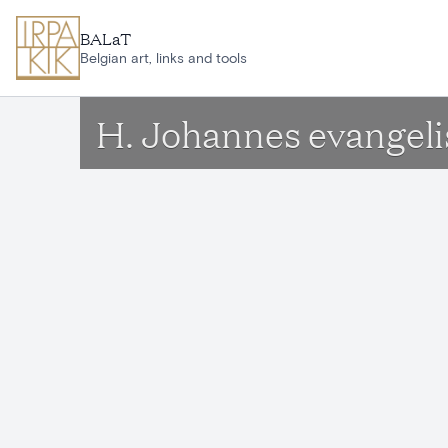
Aller au contenu principal
BALaT
Belgian art, links and tools
H. Johannes evangeli