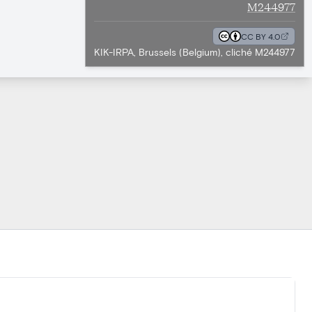
M244977
CC BY 4.0
KIK-IRPA, Brussels (Belgium), cliché M244977