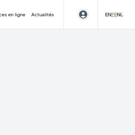
es en ligne
Actualités
EN
FR
NL