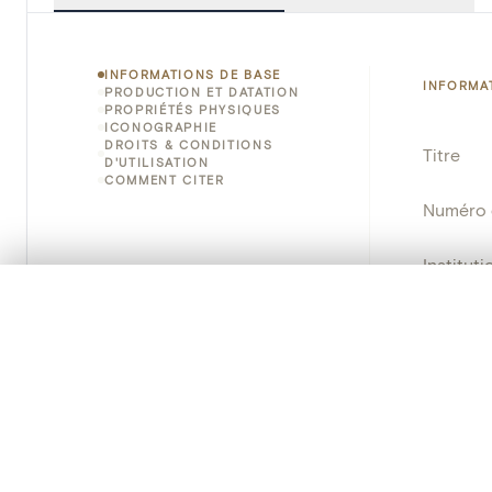
INFORMATIONS DE BASE
INFORMA
PRODUCTION ET DATATION
PROPRIÉTÉS PHYSIQUES
ICONOGRAPHIE
DROITS & CONDITIONS
Titre
D'UTILISATION
COMMENT CITER
Numéro 
Instituti
0/50 photos
SÉLECTION À COMPARER
Lieu
Alignez vos images pour les comparer côte à cô
Vous pouvez rouvrir cette sélection à tout moment via « 
Nom d'o
Votre sélection à comparer es
Persisten
Tout effacer