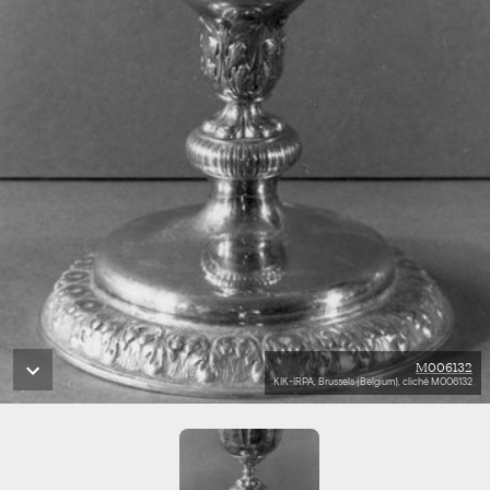
M006132
KIK-IRPA, Brussels (Belgium), cliché M006132