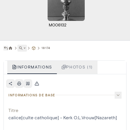
M006132
˅
18174
INFORMATIONS
PHOTOS (1)
INFORMATIONS DE BASE
Titre
calice[culte catholique] - Kerk O.L.Vrouw[Nazareth]