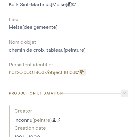
Kerk Sint-Martinus[Meise]
Lieu
Meise[deelgemeente]
Nom d'objet
chemin de croix
,
tableau[peinture]
Persistent identifier
hdl:20.500.14037/object.18153
PRODUCTION ET DATATION
Creator
inconnu
(
peintre
)
Creation date
1891 - 1900