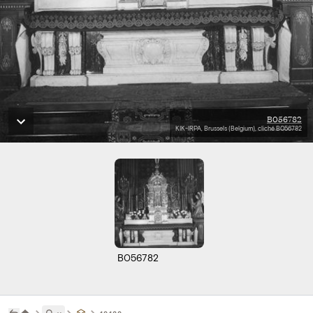
B056782
KIK-IRPA, Brussels (Belgium), cliché B056782
B056782