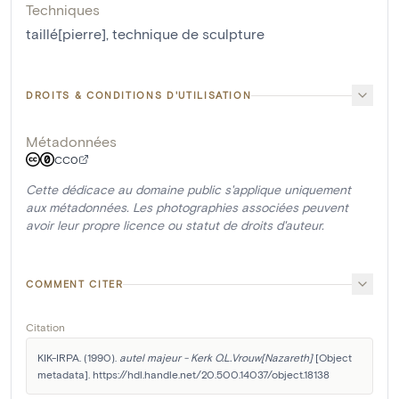
Techniques
taillé[pierre]
,
technique de sculpture
DROITS & CONDITIONS D'UTILISATION
Métadonnées
CC0
Cette dédicace au domaine public s'applique uniquement
aux métadonnées. Les photographies associées peuvent
avoir leur propre licence ou statut de droits d'auteur.
COMMENT CITER
Citation
KIK-IRPA. (1990). 
autel majeur - Kerk O.L.Vrouw[Nazareth]
 [Object 
metadata]. https://hdl.handle.net/20.500.14037/object.18138