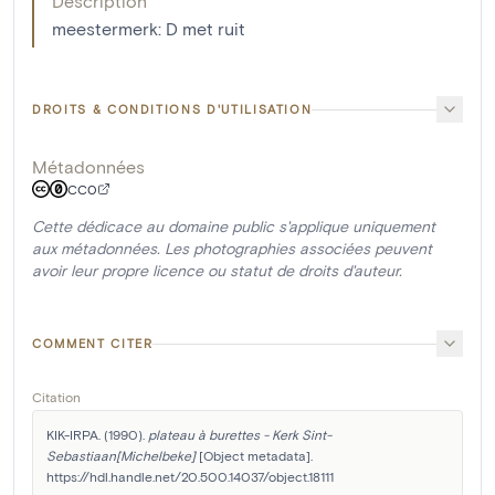
Description
meestermerk: D met ruit
DROITS & CONDITIONS D'UTILISATION
Métadonnées
CC0
Cette dédicace au domaine public s'applique uniquement
aux métadonnées. Les photographies associées peuvent
avoir leur propre licence ou statut de droits d'auteur.
COMMENT CITER
Citation
KIK-IRPA. (1990). 
plateau à burettes - Kerk Sint-
Sebastiaan[Michelbeke]
 [Object metadata]. 
https://hdl.handle.net/20.500.14037/object.18111