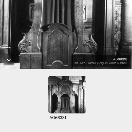
A066331
KIK-IRPA, Brussels (Belgium), cliché A066331
A066331