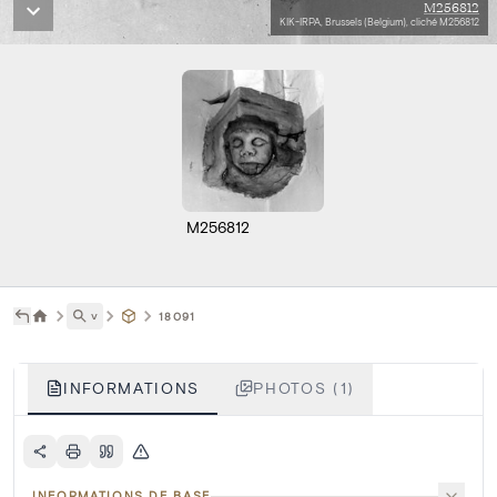
M256812
KIK-IRPA, Brussels (Belgium), cliché M256812
M256812
˅
18091
INFORMATIONS
PHOTOS (1)
INFORMATIONS DE BASE