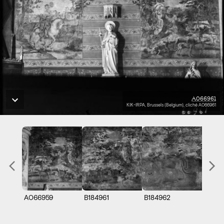
A066961
KIK-IRPA, Brussels (Belgium), cliché A066961
A066959
B184961
B184962
B1849