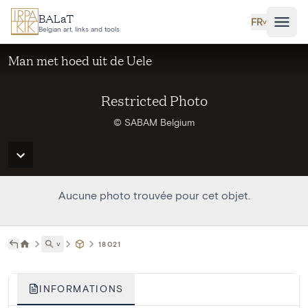
Aller au contenu principal
BALaT
FR
˅
Belgian art, links and tools
Man met hoed uit de Uele
Restricted Photo
© SABAM Belgium
Aucune photo trouvée pour cet objet.
˅
18021
INFORMATIONS