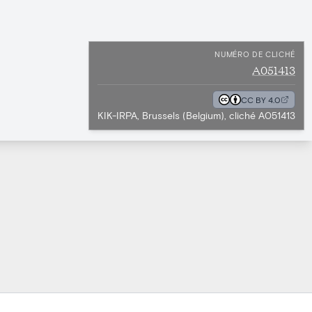
NUMÉRO DE CLICHÉ
A051413
CC BY 4.0
KIK-IRPA, Brussels (Belgium), cliché A051413