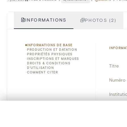
INFORMATIONS
PHOTOS (2)
INFORMATIONS DE BASE
INFORMA
PRODUCTION ET DATATION
PROPRIÉTÉS PHYSIQUES
INSCRIPTIONS ET MARQUES
DROITS & CONDITIONS
Titre
D'UTILISATION
COMMENT CITER
Numéro 
Instituti
Lieu
0/50 photos
SÉLECTION À COMPARER
Alignez vos images pour les comparer côte à cô
Nom d'o
Vous pouvez rouvrir cette sélection à tout moment via « 