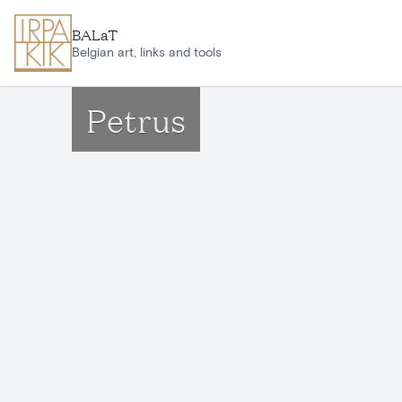
Aller au contenu principal
BALaT
Belgian art, links and tools
Petrus