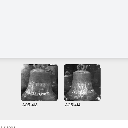
A051413
A051414
S (18003)