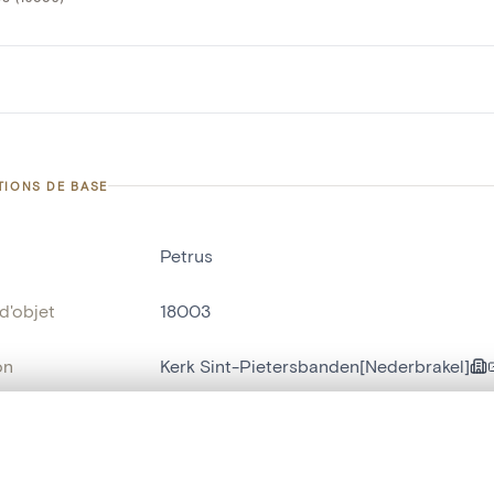
TIONS DE BASE
Petrus
d'objet
18003
on
Kerk Sint-Pietersbanden[Nederbrakel]
Nederbrakel
te, en superposition ou avec un rideau coulissant — avec zoom et dép
bjet
cloche d'église
Ma sélection » dans le menu.