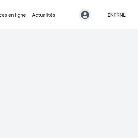
es en ligne
Actualités
EN
FR
NL