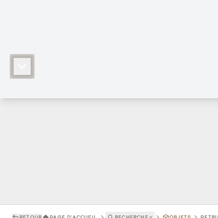
RETOUR
PAGE D'ACCUEIL
RECHERCHE
˅
OBJETS
PETRU