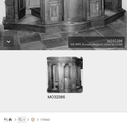
M032386
KIK-IRPA, Brussels (Belgium), cliché M032386
M032386
˅
17930