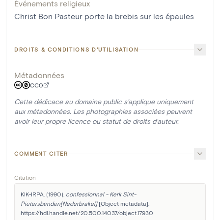
Événements religieux
Christ Bon Pasteur porte la brebis sur les épaules
DROITS & CONDITIONS D'UTILISATION
Métadonnées
CC0
Cette dédicace au domaine public s'applique uniquement
aux métadonnées. Les photographies associées peuvent
avoir leur propre licence ou statut de droits d'auteur.
COMMENT CITER
Citation
KIK-IRPA. (1990). 
confessionnal - Kerk Sint-
Pietersbanden[Nederbrakel]
 [Object metadata]. 
https://hdl.handle.net/20.500.14037/object.17930