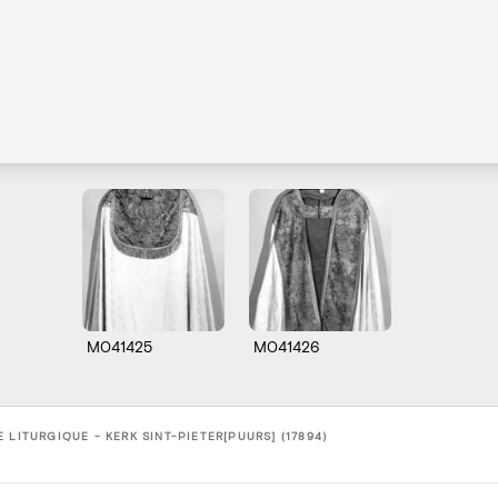
M041425
M041426
 LITURGIQUE - KERK SINT-PIETER[PUURS] (17894)