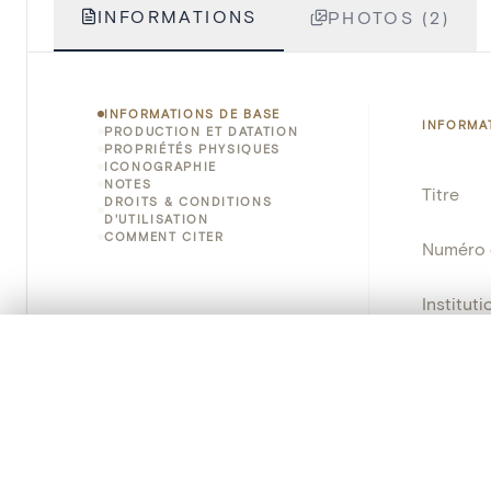
INFORMATIONS
PHOTOS (2)
INFORMATIONS DE BASE
INFORMA
PRODUCTION ET DATATION
PROPRIÉTÉS PHYSIQUES
ICONOGRAPHIE
NOTES
Titre
DROITS & CONDITIONS
D'UTILISATION
COMMENT CITER
Numéro 
Instituti
0/50 photos
SÉLECTION À COMPARER
Lieu
Alignez vos images pour les comparer côte à cô
Nom d'o
Vous pouvez rouvrir cette sélection à tout moment via « 
Persisten
Votre sélection à comparer es