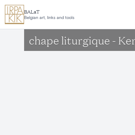
Aller au contenu principal
BALaT
Belgian art, links and tools
chape liturgique - Ke