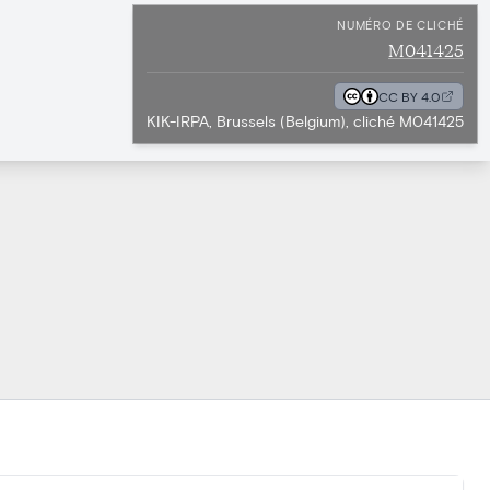
NUMÉRO DE CLICHÉ
M041425
CC BY 4.0
KIK-IRPA, Brussels (Belgium), cliché M041425