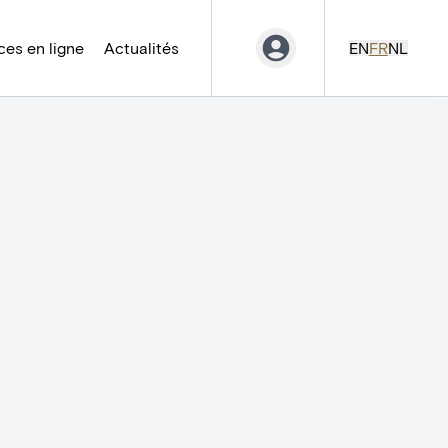
es en ligne
Actualités
EN
FR
NL