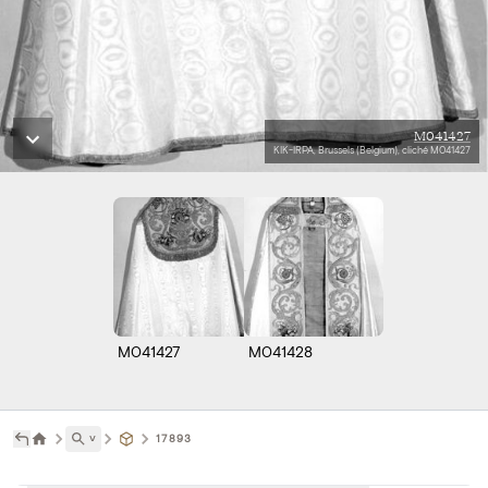
M041427
KIK-IRPA, Brussels (Belgium), cliché M041427
M041427
M041428
˅
17893