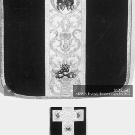
M041432
KIK-IRPA, Brussels (Belgium), cliché M041432