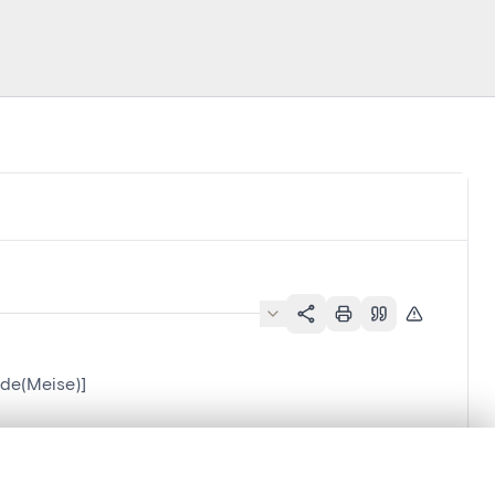
ode(Meise)]
)]