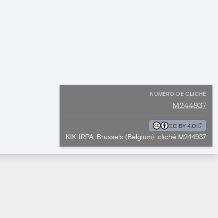
NUMÉRO DE CLICHÉ
M244937
CC BY 4.0
KIK-IRPA, Brussels (Belgium), cliché M244937