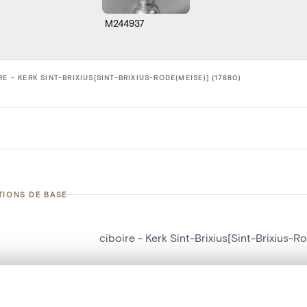
M244937
RE - KERK SINT-BRIXIUS[SINT-BRIXIUS-RODE(MEISE)] (17880)
TIONS DE BASE
ciboire - Kerk Sint-Brixius[Sint-Brixius-R
d'objet
17880
on
Kerk Sint-Brixius[Sint-Brixius-Rode(Meise