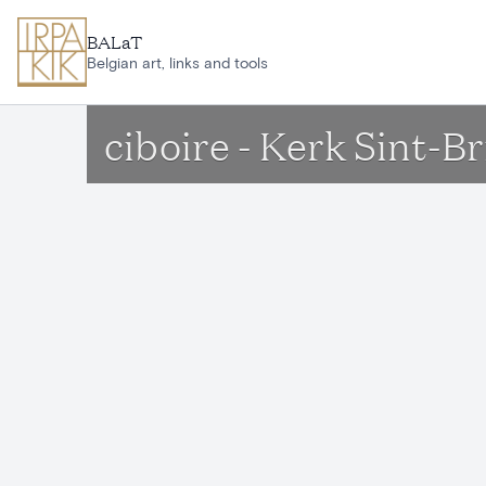
Aller au contenu principal
BALaT
Belgian art, links and tools
ciboire - Kerk Sint-B