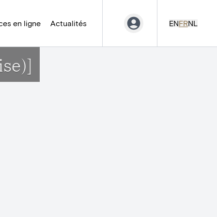
es en ligne
Actualités
EN
FR
NL
ise)]