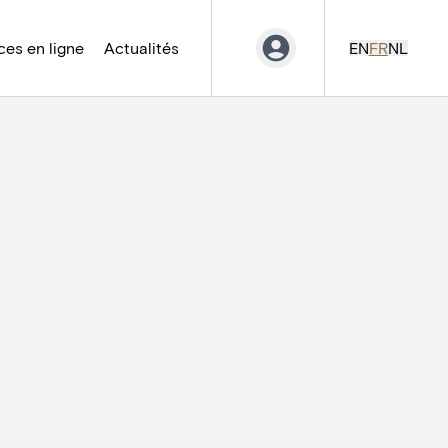
es en ligne
Actualités
EN
FR
NL