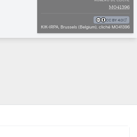
M041396
CC BY 4.0
KIK-IRPA, Brussels (Belgium), cliché M041396