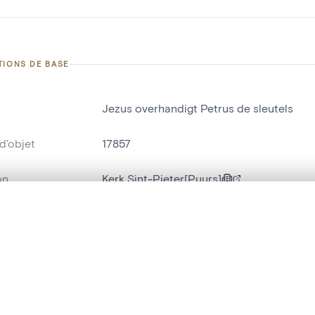
TIONS DE BASE
Jezus overhandigt Petrus de sleutels
d'objet
17857
on
Kerk Sint-Pieter[Puurs]
Puurs[deelgemeente]
te, en superposition ou avec un rideau coulissant — avec zoom et dép
Ma sélection » dans le menu.
bjet
groupe de statues
,
statue religieuse
t vide. Ajoutez des photos depuis les résultats de recherche ou les p
t identifier
hdl:20.500.14037/object.17857