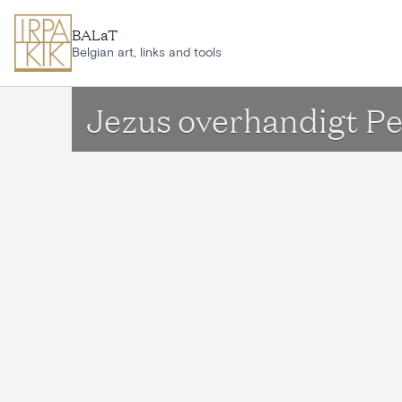
Aller au contenu principal
BALaT
Belgian art, links and tools
Jezus overhandigt Pet