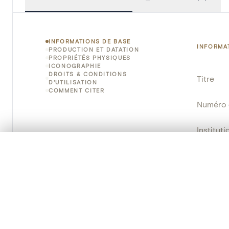
INFORMATIONS DE BASE
INFORMA
PRODUCTION ET DATATION
PROPRIÉTÉS PHYSIQUES
ICONOGRAPHIE
DROITS & CONDITIONS
Titre
D'UTILISATION
COMMENT CITER
Numéro 
Instituti
0/50 photos
SÉLECTION À COMPARER
Lieu
Alignez vos images pour les comparer côte à cô
Vous pouvez rouvrir cette sélection à tout moment via « 
Nom d'o
Votre sélection à comparer es
Persisten