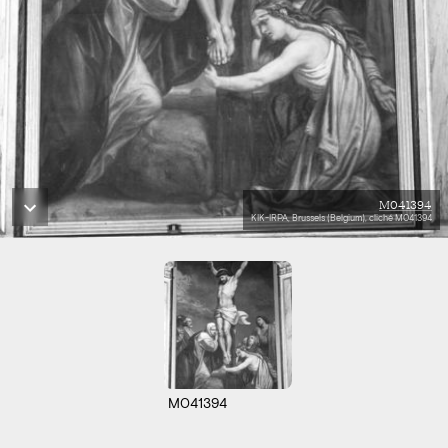
M041394
KIK-IRPA, Brussels (Belgium), cliché M041394
M041394