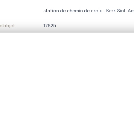
station de chemin de croix - Kerk Sint-
d'objet
17825
on
Kerk Sint-Amandus[Malderen]
te, en superposition ou avec un rideau coulissant — avec zoom et dép
Malderen
Ma sélection » dans le menu.
bjet
station de chemin de croix
,
tableau[peint
t vide. Ajoutez des photos depuis les résultats de recherche ou les p
t identifier
hdl:20.500.14037/object.17825
ION ET DATATION