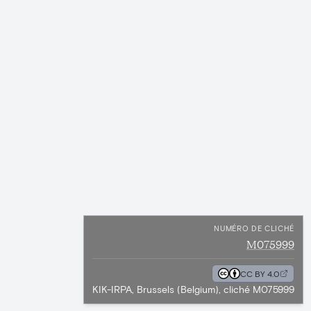
NUMÉRO DE CLICHÉ
M075999
CC BY 4.0
KIK-IRPA, Brussels (Belgium), cliché M075999