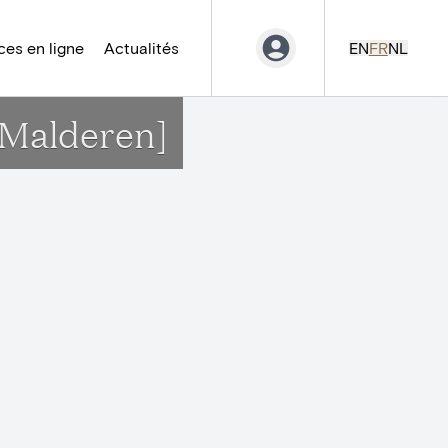
es en ligne
Actualités
EN
FR
NL
[Malderen]