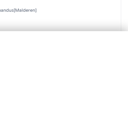
Amandus[Malderen]
lacement synchronisés.
ure]
ages de détail pour commencer.
Comparer dans la visionneuse avancée