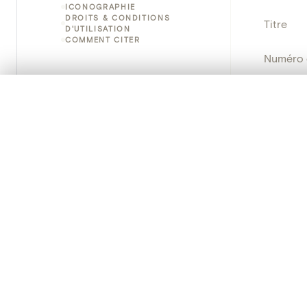
ICONOGRAPHIE
DROITS & CONDITIONS
Titre
D'UTILISATION
COMMENT CITER
Numéro 
Instituti
0/50 photos
SÉLECTION À COMPARER
Alignez vos images pour les comparer côte à cô
Lieu
Vous pouvez rouvrir cette sélection à tout moment via « 
Nom d'o
Votre sélection à comparer es
Persisten
Tout effacer
PRODUCT