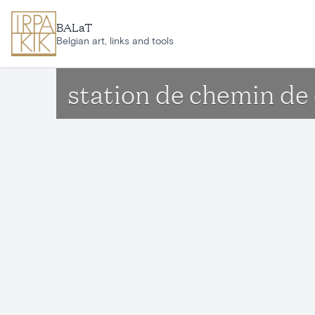
Aller au contenu principal
BALaT
Belgian art, links and tools
station de chemin de