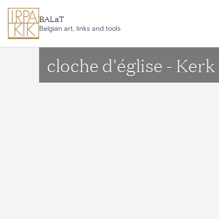
Aller au contenu principal
BALaT
Belgian art, links and tools
cloche d'église - Ker