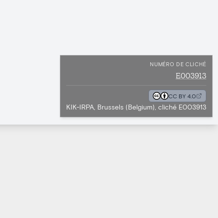
NUMÉRO DE CLICHÉ
E003913
CC BY 4.0
KIK-IRPA, Brussels (Belgium), cliché E003913