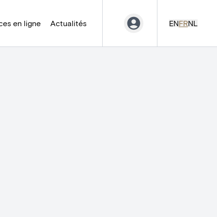
es en ligne
Actualités
EN
FR
NL