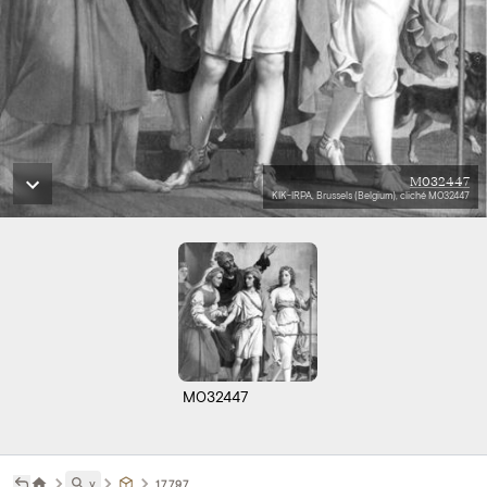
M032447
KIK-IRPA, Brussels (Belgium), cliché M032447
M032447
˅
17797