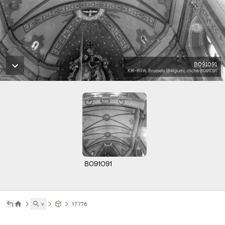
B091091
KIK-IRPA, Brussels (Belgium), cliché B091091
B091091
˅
17776