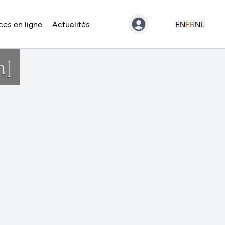
es en ligne
Actualités
EN
FR
NL
n]