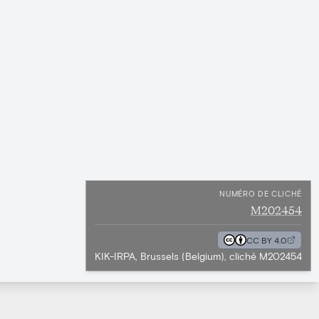
NUMÉRO DE CLICHÉ
M202454
CC BY 4.0
KIK-IRPA, Brussels (Belgium), cliché M202454