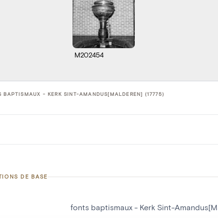
M202454
 BAPTISMAUX - KERK SINT-AMANDUS[MALDEREN] (17775)
TIONS DE BASE
fonts baptismaux - Kerk Sint-Amandus[M