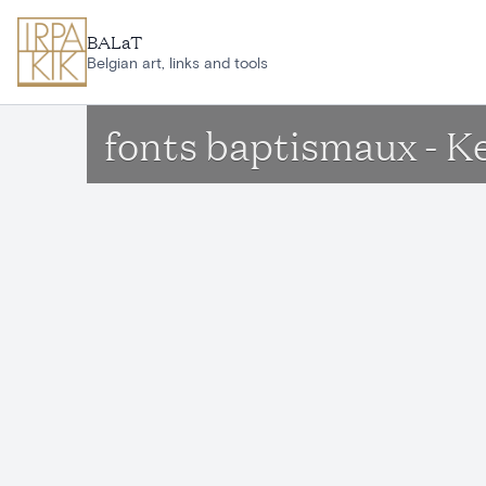
Aller au contenu principal
BALaT
Belgian art, links and tools
fonts baptismaux - 