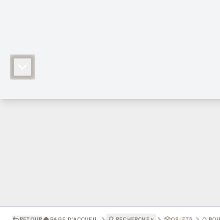
RETOUR
PAGE D'ACCUEIL
RECHERCHE
˅
OBJETS
CIBOI