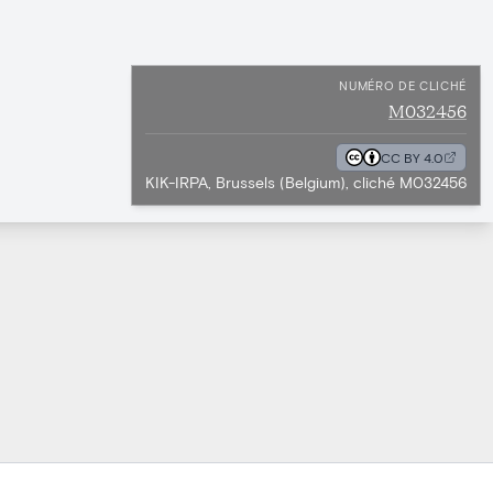
NUMÉRO DE CLICHÉ
M032456
CC BY 4.0
KIK-IRPA, Brussels (Belgium), cliché M032456