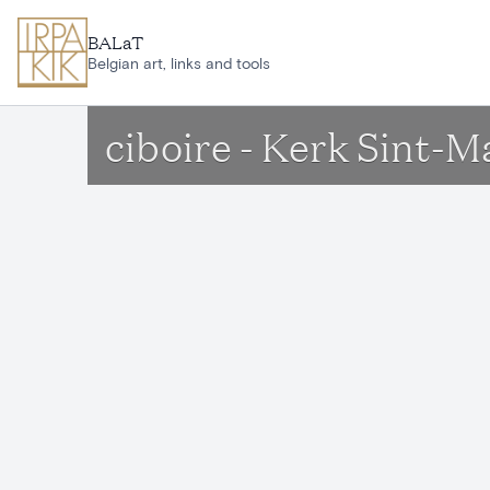
Aller au contenu principal
BALaT
Belgian art, links and tools
ciboire - Kerk Sint-