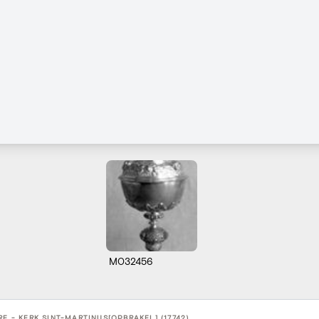
M032456
RE - KERK SINT-MARTINUS[OPBRAKEL] (17742)