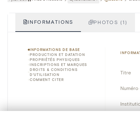
INFORMATIONS
PHOTOS (1)
INFORMATIONS DE BASE
INFORMA
PRODUCTION ET DATATION
PROPRIÉTÉS PHYSIQUES
INSCRIPTIONS ET MARQUES
DROITS & CONDITIONS
Titre
D'UTILISATION
COMMENT CITER
Numéro 
Instituti
Lieu
0/50 photos
SÉLECTION À COMPARER
Alignez vos images pour les comparer côte à cô
Nom d'o
Vous pouvez rouvrir cette sélection à tout moment via « 