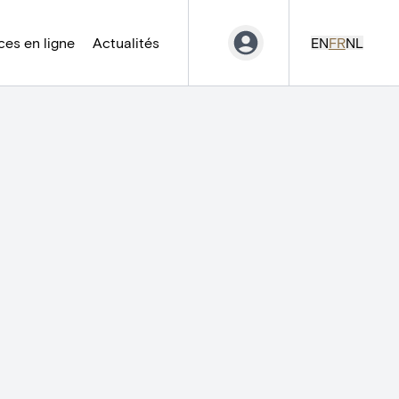
es en ligne
Actualités
EN
FR
NL