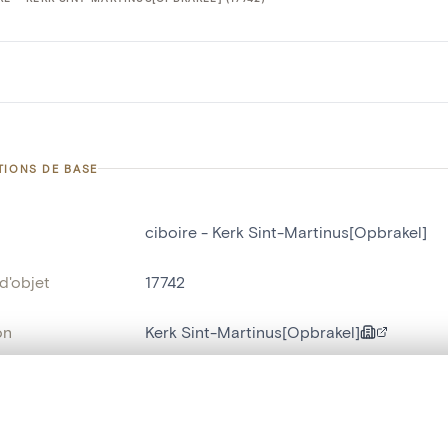
TIONS DE BASE
ciboire - Kerk Sint-Martinus[Opbrakel]
d'objet
17742
on
Kerk Sint-Martinus[Opbrakel]
Opbrakel
te, en superposition ou avec un rideau coulissant — avec zoom et dép
bjet
ciboire
Ma sélection » dans le menu.